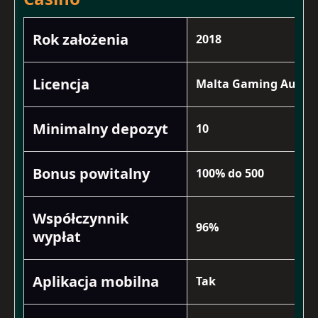
Rok założenia
2018
Licencja
Malta Gaming Author
Minimalny depozyt
10
Bonus powitalny
100% do 500
Współczynnik
96%
wypłat
Aplikacja mobilna
Tak