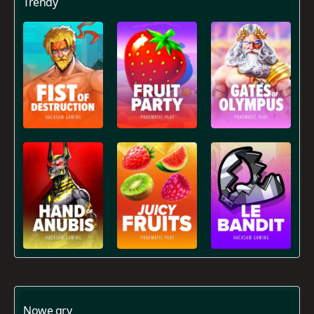
Trendy
Nowe gry