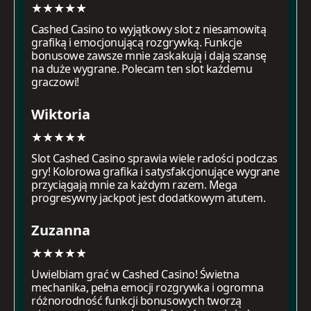
★
★
★
★
★
Cashed Casino to wyjątkowy slot z niesamowitą
grafiką i emocjonującą rozgrywką. Funkcje
bonusowe zawsze mnie zaskakują i dają szansę
na duże wygrane. Polecam ten slot każdemu
graczowi!
Wiktoria
★
★
★
★
★
Slot Cashed Casino sprawia wiele radości podczas
gry! Kolorowa grafika i satysfakcjonujące wygrane
przyciągają mnie za każdym razem. Mega
progresywny jackpot jest dodatkowym atutem.
Zuzanna
★
★
★
★
★
Uwielbiam grać w Cashed Casino! Świetna
mechanika, pełna emocji rozgrywka i ogromna
różnorodność funkcji bonusowych tworzą