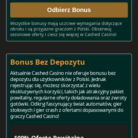
Odbierz Bonus
Wszystkie bonusy mają uczciwe wymagania dotyczące
obrotu i są przyjazne graczom z Polski. Obserwuj
sezonowe oferty i ciesz się więcej w Cashed Casino!
Bonus Bez Depozytu
Aktualnie Cashed Casino nie oferuje bonusu bez
depozytu dla użytkowników z Polski. Jednak
rejestrując się, możesz skorzystać z wielu
ekskluzywnych korzyści, takich jak atrakcyjny pakiet
powitalny, regularne oferty doładowania oraz zwroty
gotówki. Odkryj fascynujący świat automatów, gier
stołowych i gier crash z ofertami dopasowanymi do
graczy Cashed Casino!
100% Oferta Powitalna