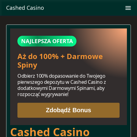
Cashed Casino
NAJLEPSZA OFERTA
Aż do 100% + Darmowe
Spiny
Odbierz 100% dopasowanie do Twojego
pierwszego depozytu w Cashed Casino z
dodatkowymi Darmowymi Spinami, aby
rozpocząć wygrywanie!
Zdobądź Bonus
Cashed Casino