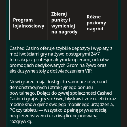
Zbieraj
Au
Różne
Program
punkty i
dl
poziomy
lojalnościowy
wymieniaj
ak
nagród
na nagrody
gr
Cashed Casino oferuje szybkie depozyty i wypłaty, z
możliwościami gry na żywo dostępnymi 24/7.
Interakcja z profesjonalnymi krupierami, udział w
promocjach dedykowanych Grom na Żywo oraz
ekskluzywne stoły z doświadczeniem VIP.
Nowi gracze mają dostęp do samouczków, rund
demonstracyjnych i atrakcyjnego bonusu
powitalnego. Dołącz do żywej społeczności Cashed
Casino i graj w gry stołowe, błyskawiczne ruletki oraz
modne show gier z swojego mobilnego urządzenia,
PC czy tabletu — wszystko z pełną prywatnością,
bezpieczeństwem i uczciwą licencjonowaną
rozgrywką.