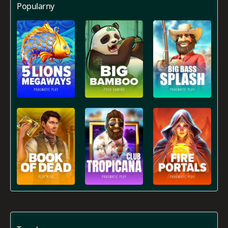
Popularny