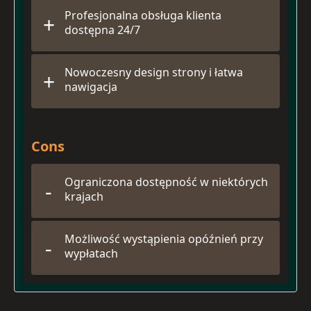
Profesjonalna obsługa klienta
dostępna 24/7
Nowoczesny design strony i łatwa
nawigacja
Cons
Ograniczona dostępność w niektórych
krajach
Możliwość wystąpienia opóźnień przy
wypłatach