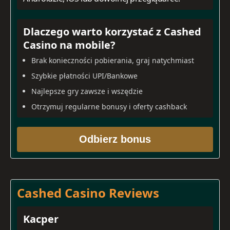
Dlaczego warto korzystać z Cashed
Casino na mobile?
Brak konieczności pobierania, graj natychmiast
Szybkie płatności UPI/Bankowe
Najlepsze gry zawsze i wszędzie
Otrzymuj regularne bonusy i oferty cashback
Odbierz bonus
Cashed Casino Reviews
Kacper