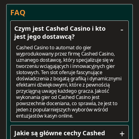
FAQ
Czym jest Cashed Casino i kto
jest jego dostawcą?
Cashed Casino to automat do gier
wyprodukowany przez firmę Cashed Casino,
uznanego dostawcę, który specjalizuje się w
tworzeniu wciągających i innowacyjnych gier
slotowych. Ten slot oferuje fascynujące
doświadczenia z bogatą grafiką i dynamicznymi
efektami dźwiękowymi, które z pewnością
przyciągną uwagę każdego gracza. Jakość
wykonania gier od Cashed Casino jest
powszechnie doceniana, co sprawia, że jest to
jeden z popularniejszych wyborów wśród
entuzjastów kasyn online.
Jakie są główne cechy Cashed